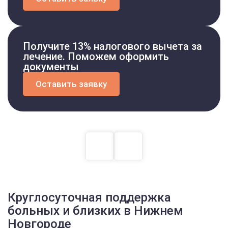
Получите 13% налогового вычета за
лечение. Поможем оформить
документы
Оставить заявку
Выбор города
Челябинск
Красноярск
Москва
Нижний Новгород
Новосибирск
Омск
Ростов-на-Дону
Самара
Санкт-Петербург
Уфа
Волгоград
Воронеж
Круглосуточная поддержка
больных и близких в Нижнем
Новгороде