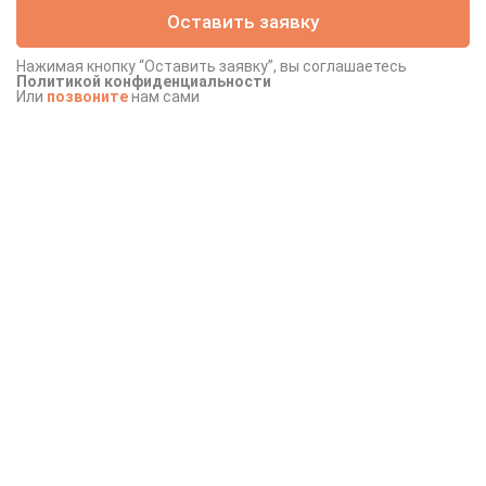
Оставить заявку
Оставить заявку
Нажимая кнопку “Оставить заявку”, вы соглашаетесь
Политикой конфиденциальности
Или
позвоните
нам сами
Варианты приема пациентов
На дому
В офисе
В гостинице