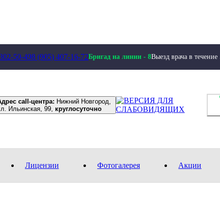
 302-50-49
8 (905) 407-16-72
Бригад на линии -
8
Выезд врача в течение
Адрес call-центра:
Нижний Новгород,
ул. Ильинская, 99,
круглосуточно
Лицензии
Фотогалерея
Акции