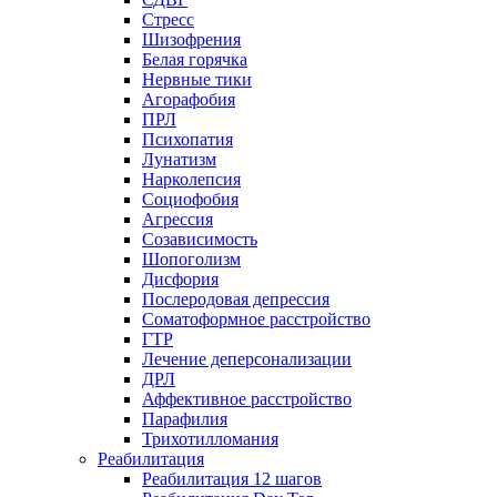
Стресс
Шизофрения
Белая горячка
Нервные тики
Агорафобия
ПРЛ
Психопатия
Лунатизм
Нарколепсия
Социофобия
Агрессия
Созависимость
Шопоголизм
Дисфория
Послеродовая депрессия
Соматоформное расстройство
ГТР
Лечение деперсонализации
ДРЛ
Аффективное расстройство
Парафилия
Трихотилломания
Реабилитация
Реабилитация 12 шагов