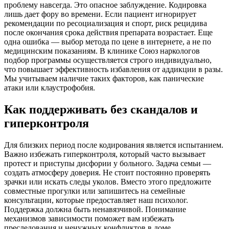
проблему навсегда. Это опасное заблуждение. Кодировка
лишь дает фору во времени. Если пациент игнорирует
рекомендации по ресоциализация и спорт, риск рецидива
после окончания срока действия препарата возрастает. Еще
одна ошибка — выбор метода по цене в интернете, а не по
медицинским показаниям. В клинике Союз наркологов
подбор программы осуществляется строго индивидуально,
что повышает эффективность избавления от аддикции в разы.
Мы учитываем наличие таких факторов, как панические
атаки или клаустрофобия.
Как поддерживать без скандалов и
гиперконтроля
Для близких период после кодирования является испытанием.
Важно избежать гиперконтроля, который часто вызывает
протест и приступы дисфории у больного. Задача семьи —
создать атмосферу доверия. Не стоит постоянно проверять
зрачки или искать следы уколов. Вместо этого предложите
совместные прогулки или запишитесь на семейные
консультации, которые предоставляет наш психолог.
Поддержка должна быть ненавязчивой. Понимание
механизмов зависимости поможет вам избежать
преследования и ненужных конфликтов в доме.