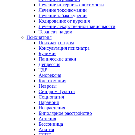
Лечение интернет-зависимости
Лечение токсикомании
Лечение табакокурения
Кодирование от курения
Лечение лекарственной зависимости
Терапевт на дом
Психиатрия
Психиатр на дом
Консультация психиатра
Булимия
Панические атаки
Депрессия
ТДР
Анорексия
Клептомания
Неврозы
Синдром Туретта
Социопатия
Паранойя
Неврастения
Биполярное расстройство
Астения
Бессонница
Апатия
СДВГ