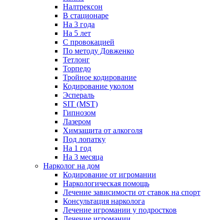
Налтрексон
В стационаре
На 3 года
На 5 лет
С провокацией
По методу Довженко
Тетлонг
Торпедо
Тройное кодирование
Кодирование уколом
Эспераль
SIT (MST)
Гипнозом
Лазером
Химзащита от алкоголя
Под лопатку
На 1 год
На 3 месяца
Нарколог на дом
Кодирование от игромании
Наркологическая помощь
Лечение зависимости от ставок на спорт
Консультация нарколога
Лечение игромании у подростков
Лечение игромании