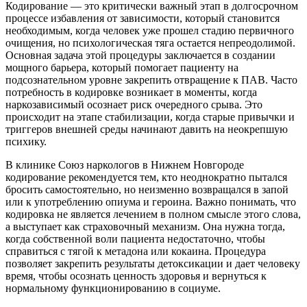
Кодирование — это критически важный этап в долгосрочном
процессе избавления от зависимости, который становится
необходимым, когда человек уже прошел стадию первичного
очищения, но психологическая тяга остается непреодолимой.
Основная задача этой процедуры заключается в создании
мощного барьера, который помогает пациенту на
подсознательном уровне закрепить отвращение к ПАВ. Часто
потребность в кодировке возникает в моменты, когда
наркозависимый осознает риск очередного срыва. Это
происходит на этапе стабилизации, когда старые привычки и
триггеров внешней среды начинают давить на неокрепшую
психику.
В клинике Союз наркологов в Нижнем Новгороде
кодирование рекомендуется тем, кто неоднократно пытался
бросить самостоятельно, но неизменно возвращался в запой
или к употреблению опиума и героина. Важно понимать, что
кодировка не является лечением в полном смысле этого слова,
а выступает как страховочный механизм. Она нужна тогда,
когда собственной воли пациента недостаточно, чтобы
справиться с тягой к метадона или кокаина. Процедура
позволяет закрепить результаты детоксикации и дает человеку
время, чтобы осознать ценность здоровья и вернуться к
нормальному функционированию в социуме.