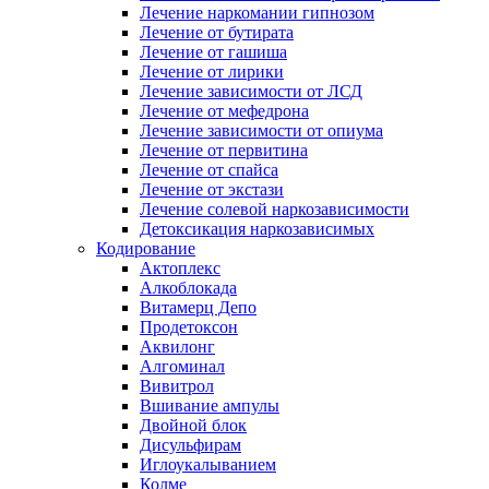
Лечение наркомании гипнозом
Лечение от бутирата
Лечение от гашиша
Лечение от лирики
Лечение зависимости от ЛСД
Лечение от мефедрона
Лечение зависимости от опиума
Лечение от первитина
Лечение от спайса
Лечение от экстази
Лечение солевой наркозависимости
Детоксикация наркозависимых
Кодирование
Актоплекс
Алкоблокада
Витамерц Депо
Продетоксон
Аквилонг
Алгоминал
Вивитрол
Вшивание ампулы
Двойной блок
Дисульфирам
Иглоукалыванием
Колме