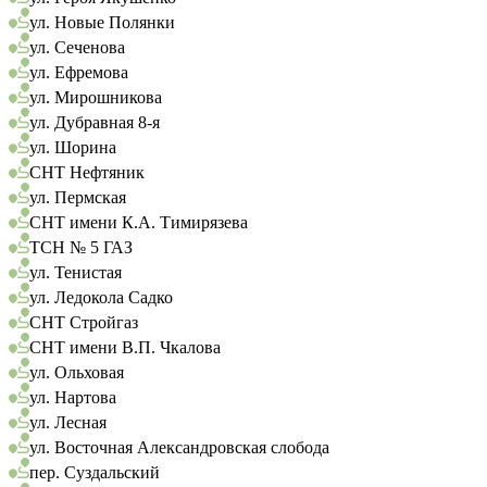
ул. Новые Полянки
ул. Сеченова
ул. Ефремова
ул. Мирошникова
ул. Дубравная 8-я
ул. Шорина
СНТ Нефтяник
ул. Пермская
СНТ имени К.А. Тимирязева
ТСН № 5 ГАЗ
ул. Тенистая
ул. Ледокола Садко
СНТ Стройгаз
СНТ имени В.П. Чкалова
ул. Ольховая
ул. Нартова
ул. Лесная
ул. Восточная Александровская слобода
пер. Суздальский