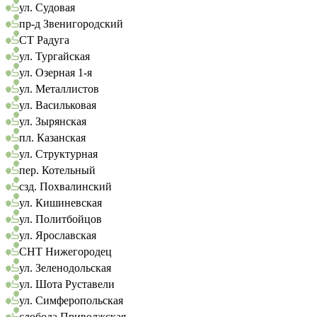
ул. Судовая
пр-д Звенигородский
СТ Радуга
ул. Тургайская
ул. Озерная 1-я
ул. Металлистов
ул. Васильковая
ул. Зырянская
пл. Казанская
ул. Структурная
пер. Котельный
сзд. Похвалинский
ул. Кишиневская
ул. Политбойцов
ул. Ярославская
СНТ Нижегородец
ул. Зеленодольская
ул. Шота Руставели
ул. Симферопольская
слобода Приволжская