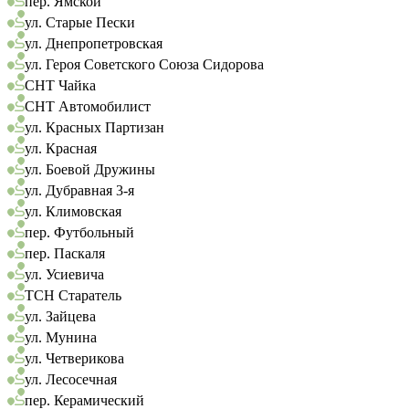
пер. Ямской
ул. Старые Пески
ул. Днепропетровская
ул. Героя Советского Союза Сидорова
СНТ Чайка
СНТ Автомобилист
ул. Красных Партизан
ул. Красная
ул. Боевой Дружины
ул. Дубравная 3-я
ул. Климовская
пер. Футбольный
пер. Паскаля
ул. Усиевича
ТСН Старатель
ул. Зайцева
ул. Мунина
ул. Четверикова
ул. Лесосечная
пер. Керамический