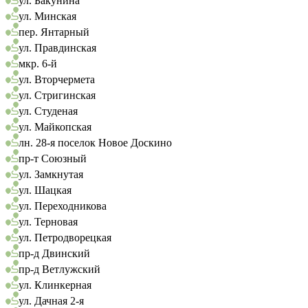
ул. Бакунина
ул. Минская
пер. Янтарный
ул. Правдинская
мкр. 6-й
ул. Вторчермета
ул. Стригинская
ул. Студеная
ул. Майкопская
лн. 28-я поселок Новое Доскино
пр-т Союзный
ул. Замкнутая
ул. Шацкая
ул. Переходникова
ул. Терновая
ул. Петродворецкая
пр-д Двинский
пр-д Ветлужский
ул. Клинкерная
ул. Дачная 2-я