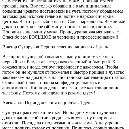
Самостоятельно остановиться не может, приходится его
прокапывать. Вот только обращение в муниципальные
больницы чревато постановкой на учет, поэтому обращаемся
за помощью исключительно в частные наркологические
центры. В этот раз выбор пал на Союз наркологов. Вежливый
доктор приехал через 40 минут после звонка в клинику.
Поставил капельницу мужа. Процедура заняла меньше часа.
Спасибо вам БОЛЬШОЕ за терпение и профессионализм!!
Виктор Сухоруков
Период лечения пациента -
1 день
Все просто супер, обращаемся в вашу клинику уже не в
первый раз. Результат всегда качественный и быстрый. К
сожалению, иногда супруг перебирает с алкоголем. Чтобы
потом он не мучился от похмелья и быстро пришел в чувство
заказываем на дом врача для постановки капельницы от запоя.
Отдельный плюс - полная конфиденциальность и
анонимность. Лишних денег не взяли, все как говорили по
телефону. Поэтому, определенно рекомендуем!
Александр
Период лечения пациента -
1 день
Супруга практически не пьет. Но на днях у нас случилось
долгожданное событие - родилась внучка, ну и тормоза
отказали. Посидела с подругами и коллегами. А на утро не
могла поднять голову от подушки. Пришлось срочно звонить