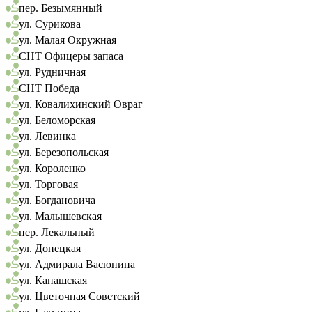
пер. Безымянный
ул. Сурикова
ул. Малая Окружная
СНТ Офицеры запаса
ул. Рудничная
СНТ Победа
ул. Ковалихинский Овраг
ул. Беломорская
ул. Левинка
ул. Березопольская
ул. Короленко
ул. Торговая
ул. Богдановича
ул. Малышевская
пер. Лекальный
ул. Донецкая
ул. Адмирала Васюнина
ул. Канашская
ул. Цветочная Советский