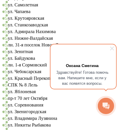
ул. Самолетная
ул. Чапаева
ул. Крутояровская
ул. Станкозаводская
ул. Адмирала Нахимова
ул. Нижне-Валдайская
лн. 31-я поселок Новое Доскино
ул. Зенитная
ул. Байдукова
лн. 1-я Сормовский
Оксана Смегина
ул. Чебоксарская
Здравствуйте! Готова помочь
вам. Напишите мне, если у
ул. Красный Перекоп
вас появятся вопросы.
СПК № 8 Лель
ул. Яблоневая
пр-т 70 лет Октября
ул. Соревнования
ул. Звенигородская
ул. Владимира Лузянина
ул. Никиты Рыбакова