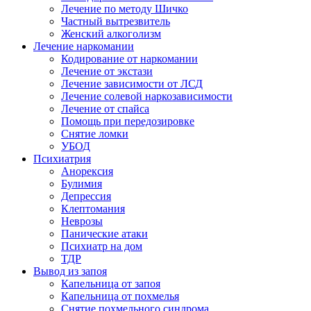
Лечение по методу Шичко
Частный вытрезвитель
Женский алкоголизм
Лечение наркомании
Кодирование от наркомании
Лечение от экстази
Лечение зависимости от ЛСД
Лечение солевой наркозависимости
Лечение от спайса
Помощь при передозировке
Снятие ломки
УБОД
Психиатрия
Анорексия
Булимия
Депрессия
Клептомания
Неврозы
Панические атаки
Психиатр на дом
ТДР
Вывод из запоя
Капельница от запоя
Капельница от похмелья
Снятие похмельного синдрома